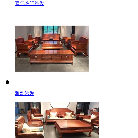
喜气临门沙发
雅韵沙发