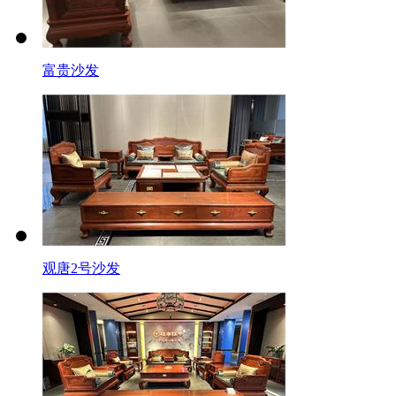
富贵沙发
观唐2号沙发