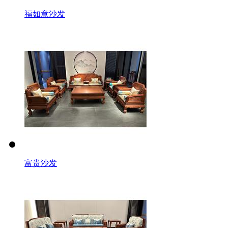
福如意沙发
富贵沙发