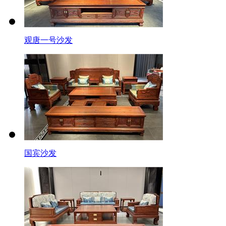
观唐一号沙发
国宾沙发