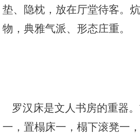
垫、隐枕，放在厅堂待客。
物，典雅气派、形态庄重。
罗汉床是文人书房的重器。
一，置榻床一，榻下滚凳一